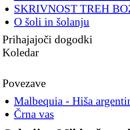
SKRIVNOST TREH BO
O šoli in šolanju
Prihajajoči dogodki
Koledar
Povezave
Malbequia - Hiša argenti
Črna vas