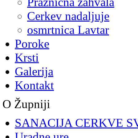
Praznična zahvala
Cerkev nadaljuje
osmrtnica Lavtar
Poroke
Krsti
Galerija
Kontakt
O Župniji
SANACIJA CERKVE S
Uradne ure